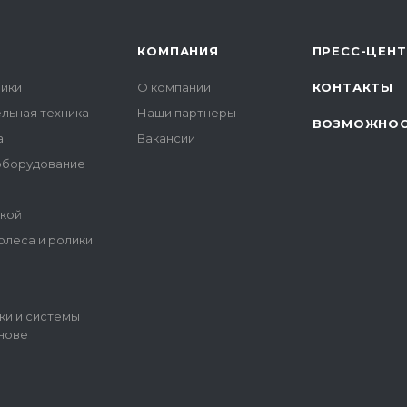
КОМПАНИЯ
ПРЕСС-ЦЕН
чики
О компании
КОНТАКТЫ
льная техника
Наши партнеры
ВОЗМОЖНО
а
Вакансии
оборудование
ткой
леса и ролики
ки и системы
снове