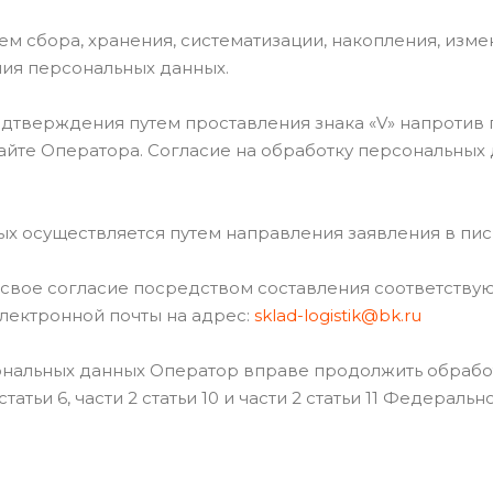
м сбора, хранения, систематизации, накопления, изме
ния персональных данных.
подтверждения путем проставления знака «V» напротив
айте Оператора. Согласие на обработку персональных 
ных осуществляется путем направления заявления в п
ь свое согласие посредством составления соответств
лектронной почты на адрес:
sklad-logistik@bk.ru
сональных данных Оператор вправе продолжить обрабо
статьи 6, части 2 статьи 10 и части 2 статьи 11 Федерал