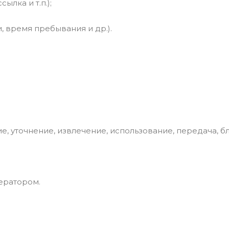
ылка и т.п.);
, время пребывания и др.).
ние, уточнение, извлечение, использование, передача, 
ератором.