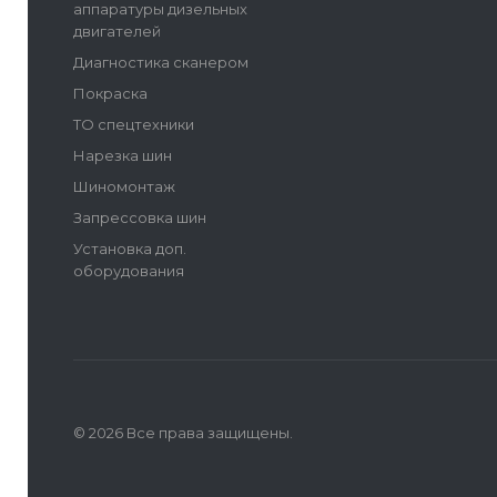
аппаратуры дизельных
двигателей
Диагностика сканером
Покраска
ТО спецтехники
Нарезка шин
Шиномонтаж
Запрессовка шин
Установка доп.
оборудования
© 2026 Все права защищены.