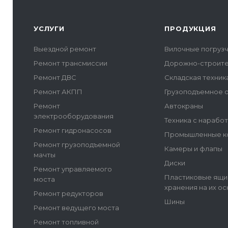
УСЛУГИ
ПРОДУКЦИЯ
Выездной ремонт
Вилочные погруз
Ремонт трансмиссии
Дорожно-строите
Ремонт ДВС
Складская техник
Ремонт АКПП
Грузоподъемное 
Ремонт
Автокраны
электрооборудования
Техника с нарабо
Ремонт гидронасосов
Промышленные ко
Ремонт грузоподъемной
Камеры и флапы
мачты
Диски
Ремонт управляемого
Пластиковые ящи
моста
хранения на их о
Ремонт редукторов
Шины
Ремонт ведущего моста
Ремонт топливной